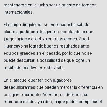
mantenerse en la lucha por un puesto en torneos
internacionales.
El equipo dirigido por su entrenador ha sabido
plantear partidos inteligentes, apostando por un
juego rápido y efectivo en transiciones. Sport
Huancayo ha logrado buenos resultados ante
equipos grandes en el pasado, por lo que no se
puede descartar la posibilidad de que logre un
resultado positivo en esta visita.
En el ataque, cuentan con jugadores
desequilibrantes que pueden marcar la diferencia en
cualquier momento. Además, su defensa ha
mostrado solidez y orden, lo que podría complicar el