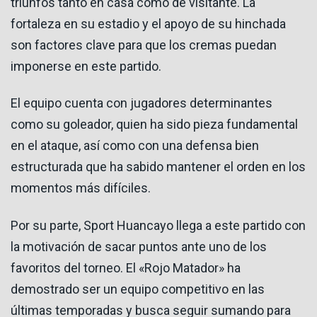
triunfos tanto en casa como de visitante. La
fortaleza en su estadio y el apoyo de su hinchada
son factores clave para que los cremas puedan
imponerse en este partido.
El equipo cuenta con jugadores determinantes
como su goleador, quien ha sido pieza fundamental
en el ataque, así como con una defensa bien
estructurada que ha sabido mantener el orden en los
momentos más difíciles.
Por su parte, Sport Huancayo llega a este partido con
la motivación de sacar puntos ante uno de los
favoritos del torneo. El «Rojo Matador» ha
demostrado ser un equipo competitivo en las
últimas temporadas y busca seguir sumando para