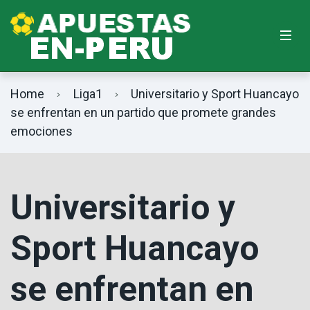
Home
Liga1
Universitario y Sport Huancayo
se enfrentan en un partido que promete grandes
emociones
Universitario y
Sport Huancayo
se enfrentan en