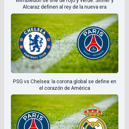
Wimbledon se tiñe de rojo y verde: Sinner y
Alcaraz definen al rey de la nueva era
PSG vs Chelsea: la corona global se define en
el corazón de América