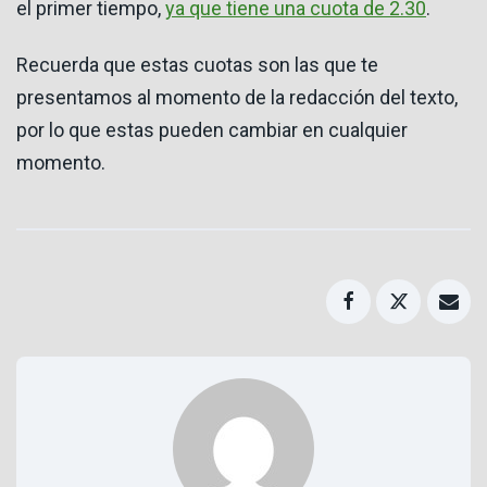
el primer tiempo,
ya que tiene una cuota de 2.30
.
Recuerda que estas cuotas son las que te
presentamos al momento de la redacción del texto,
por lo que estas pueden cambiar en cualquier
momento.