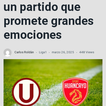
un partido que
promete grandes
emociones
Carlos Roldán
Liga1
marzo 26, 2025
448 Views