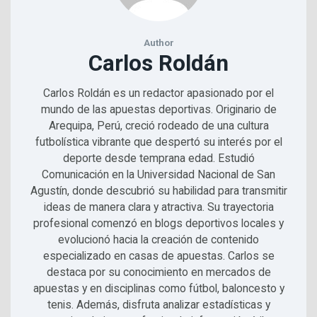
Author
Carlos Roldán
Carlos Roldán es un redactor apasionado por el
mundo de las apuestas deportivas. Originario de
Arequipa, Perú, creció rodeado de una cultura
futbolística vibrante que despertó su interés por el
deporte desde temprana edad. Estudió
Comunicación en la Universidad Nacional de San
Agustín, donde descubrió su habilidad para transmitir
ideas de manera clara y atractiva. Su trayectoria
profesional comenzó en blogs deportivos locales y
evolucionó hacia la creación de contenido
especializado en casas de apuestas. Carlos se
destaca por su conocimiento en mercados de
apuestas y en disciplinas como fútbol, baloncesto y
tenis. Además, disfruta analizar estadísticas y