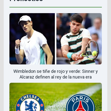
Wimbledon se tiñe de rojo y verde: Sinner y
Alcaraz definen al rey de la nueva era