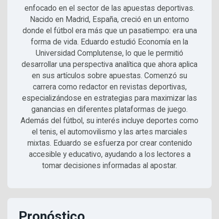
enfocado en el sector de las apuestas deportivas.
Nacido en Madrid, España, creció en un entorno
donde el fútbol era más que un pasatiempo: era una
forma de vida. Eduardo estudió Economía en la
Universidad Complutense, lo que le permitió
desarrollar una perspectiva analítica que ahora aplica
en sus artículos sobre apuestas. Comenzó su
carrera como redactor en revistas deportivas,
especializándose en estrategias para maximizar las
ganancias en diferentes plataformas de juego.
Además del fútbol, su interés incluye deportes como
el tenis, el automovilismo y las artes marciales
mixtas. Eduardo se esfuerza por crear contenido
accesible y educativo, ayudando a los lectores a
tomar decisiones informadas al apostar.
Pronóstico