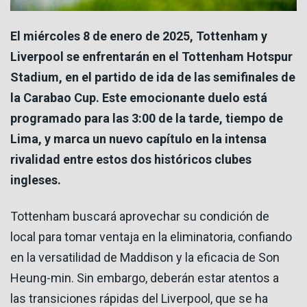
El miércoles 8 de enero de 2025, Tottenham y
Liverpool se enfrentarán en el Tottenham Hotspur
Stadium, en el partido de ida de las semifinales de
la Carabao Cup. Este emocionante duelo está
programado para las 3:00 de la tarde, tiempo de
Lima, y marca un nuevo capítulo en la intensa
rivalidad entre estos dos históricos clubes
ingleses.
Tottenham buscará aprovechar su condición de
local para tomar ventaja en la eliminatoria, confiando
en la versatilidad de Maddison y la eficacia de Son
Heung-min. Sin embargo, deberán estar atentos a
las transiciones rápidas del Liverpool, que se ha