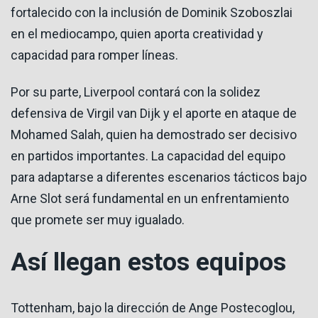
fortalecido con la inclusión de Dominik Szoboszlai
en el mediocampo, quien aporta creatividad y
capacidad para romper líneas.
Por su parte, Liverpool contará con la solidez
defensiva de Virgil van Dijk y el aporte en ataque de
Mohamed Salah, quien ha demostrado ser decisivo
en partidos importantes. La capacidad del equipo
para adaptarse a diferentes escenarios tácticos bajo
Arne Slot será fundamental en un enfrentamiento
que promete ser muy igualado.
Así llegan estos equipos
Tottenham, bajo la dirección de Ange Postecoglou,