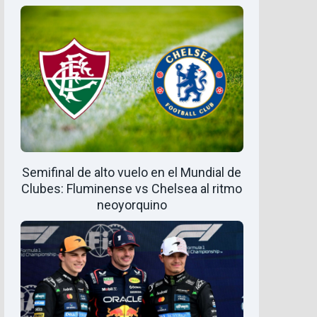
Semifinal de alto vuelo en el Mundial de
Clubes: Fluminense vs Chelsea al ritmo
neoyorquino