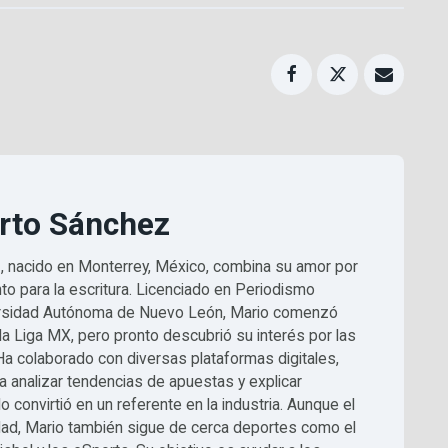
rto Sánchez
, nacido en Monterrey, México, combina su amor por
nto para la escritura. Licenciado en Periodismo
versidad Autónoma de Nuevo León, Mario comenzó
la Liga MX, pero pronto descubrió su interés por las
a colaborado con diversas plataformas digitales,
a analizar tendencias de apuestas y explicar
 convirtió en un referente en la industria. Aunque el
idad, Mario también sigue de cerca deportes como el