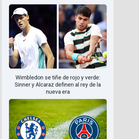
Wimbledon se tiñe de rojo y verde:
Sinner y Alcaraz definen al rey de la
nueva era