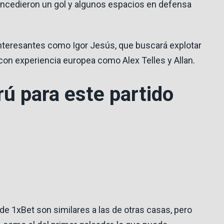
ncedieron un gol y algunos espacios en defensa
nteresantes como Igor Jesús, que buscará explotar
 con experiencia europea como Alex Telles y Allan.
ú para este partido
 de 1xBet son similares a las de otras casas, pero