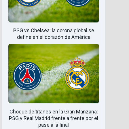
PSG vs Chelsea: la corona global se
define en el corazón de América
Choque de titanes en la Gran Manzana:
PSG y Real Madrid frente a frente por el
pase a la final