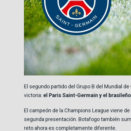
El segundo partido del Grupo B del Mundial de
victoria:
el Paris Saint-Germain y el brasileñ
El campeón de la Champions League viene de arr
segunda presentación. Botafogo también sumó d
reto ahora es completamente diferente.