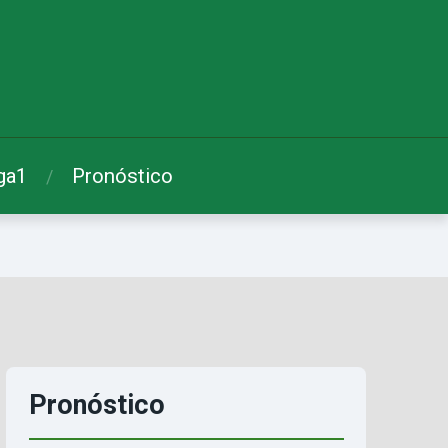
ga1
Pronóstico
Pronóstico