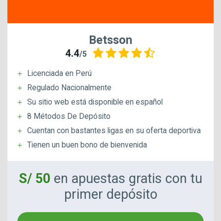
Betsson
4.4
/5
Licenciada en Perú
Regulado Nacionalmente
Su sitio web está disponible en español
8 Métodos De Depósito
Cuentan con bastantes ligas en su oferta deportiva
Tienen un buen bono de bienvenida
S/ 50
en apuestas gratis con tu
primer depósito