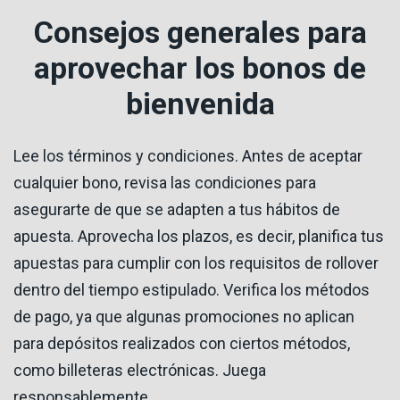
Consejos generales para
aprovechar los bonos de
bienvenida
Lee los términos y condiciones. Antes de aceptar
cualquier bono, revisa las condiciones para
asegurarte de que se adapten a tus hábitos de
apuesta. Aprovecha los plazos, es decir, planifica tus
apuestas para cumplir con los requisitos de rollover
dentro del tiempo estipulado. Verifica los métodos
de pago, ya que algunas promociones no aplican
para depósitos realizados con ciertos métodos,
como billeteras electrónicas. Juega
responsablemente.