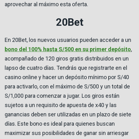
aprovechar al máximo esta oferta.
20Bet
En 20Bet, los nuevos usuarios pueden acceder a un
bono del 100% hasta S/500 en su primer depósito
,
acompañado de 120 giros gratis distribuidos en un
lapso de cuatro días. Tendrás que registrarte en el
casino online y hacer un depósito mínimo por S/40
para activarlo, con el máximo de S/500 y un total de
S/1,000 para comenzar a jugar. Los giros están
sujetos a un requisito de apuesta de x40 y las
ganancias deben ser utilizadas en un plazo de siete
días. Este bono es ideal para quienes buscan
maximizar sus posibilidades de ganar sin arriesgar