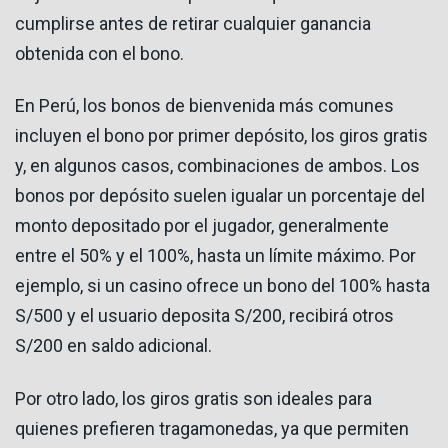
cumplirse antes de retirar cualquier ganancia
obtenida con el bono.
En Perú, los bonos de bienvenida más comunes
incluyen el bono por primer depósito, los giros gratis
y, en algunos casos, combinaciones de ambos. Los
bonos por depósito suelen igualar un porcentaje del
monto depositado por el jugador, generalmente
entre el 50% y el 100%, hasta un límite máximo. Por
ejemplo, si un casino ofrece un bono del 100% hasta
S/500 y el usuario deposita S/200, recibirá otros
S/200 en saldo adicional.
Por otro lado, los giros gratis son ideales para
quienes prefieren tragamonedas, ya que permiten