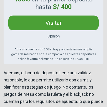
hasta
S/ 400
Visitar
Opinion
Abre una cuenta con 20Bet hoy y apuesta en una amplia
gama de mercados con la compañía de apuestas deportivas
online favorita del mundo. Se aplican los T&Cs. 18+
Además, el bono de depósito tiene una validez
razonable, lo que permite utilizarlo con calma y
planificar estrategias de juego. No obstante, los
juegos de mesa como la ruleta y el blackjack no
cuentan para los requisitos de apuesta, lo que puede