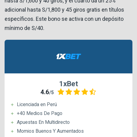
hasta S/1,600 y 40 giros, y el cuarto da un 25%
adicional hasta S/1,800 y 45 giros gratis en títulos
específicos. Este bono se activa con un depósito
mínimo de S/40.
1xBet
4.6
/5
Licenciada en Perú
+40 Medios De Pago
Apuestas En Multidirecto
Momios Buenos Y Aumentados