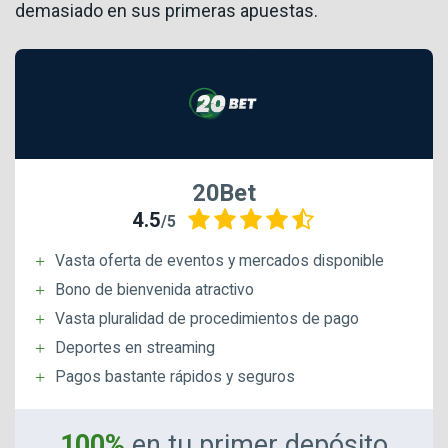
demasiado en sus primeras apuestas.
20Bet
4.5
/5
Vasta oferta de eventos y mercados disponible
Bono de bienvenida atractivo
Vasta pluralidad de procedimientos de pago
Deportes en streaming
Pagos bastante rápidos y seguros
100%
en tu primer depósito