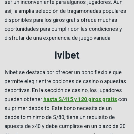
ser un inconveniente para algunos jugadores. Aun
así, la amplia selección de tragamonedas populares
disponibles para los giros gratis ofrece muchas
oportunidades para cumplir con las condiciones y
disfrutar de una experiencia de juego variada.
Ivibet
Ivibet se destaca por ofrecer un bono flexible que
permite elegir entre opciones de casino o apuestas
deportivas. En la sección de casino, los jugadores
pueden obtener
hasta S/415 y 120 giros gratis
con
su primer depósito. Este bono necesita de un
depósito mínimo de S/80, tiene un requisito de
apuesta de x40 y debe cumplirse en un plazo de 30