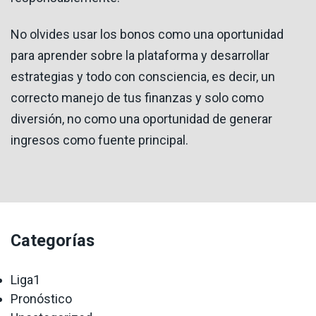
No olvides usar los bonos como una oportunidad
para aprender sobre la plataforma y desarrollar
estrategias y todo con consciencia, es decir, un
correcto manejo de tus finanzas y solo como
diversión, no como una oportunidad de generar
ingresos como fuente principal.
Categorías
Liga1
Pronóstico