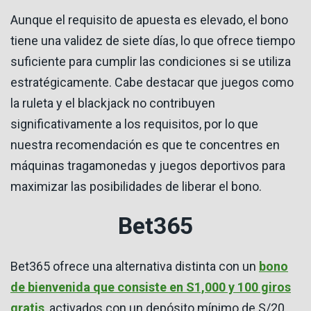
Aunque el requisito de apuesta es elevado, el bono
tiene una validez de siete días, lo que ofrece tiempo
suficiente para cumplir las condiciones si se utiliza
estratégicamente. Cabe destacar que juegos como
la ruleta y el blackjack no contribuyen
significativamente a los requisitos, por lo que
nuestra recomendación es que te concentres en
máquinas tragamonedas y juegos deportivos para
maximizar las posibilidades de liberar el bono.
Bet365
Bet365 ofrece una alternativa distinta con un
bono
de bienvenida que consiste en S1,000 y 100 giros
gratis
, activados con un depósito mínimo de S/20.