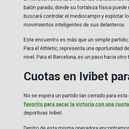
balón parado, donde su fortaleza física puede m
buscará controlar el mediocampo y explotar lo
movimientos inteligentes de sus delanteros.
Este encuentro es más que un simple partido; e
Para el Athletic, representa una oportunidad 
nivel. Para el Barcelona, es un paso hacia otro 
Cuotas en Ivibet par
No se espera un partido tan cerrado para esta
favorito para sacar la victoria con una cuota
deportivas Ivibet.
Dentro de esta misma operadora encontramo