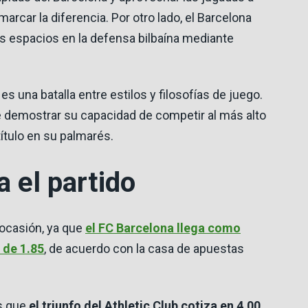
arcar la diferencia. Por otro lado, el Barcelona
s espacios en la defensa bilbaína mediante
s una batalla entre estilos y filosofías de juego.
de demostrar su capacidad de competir al más alto
título en su palmarés.
a el partido
 ocasión, ya que
el FC Barcelona llega como
 de 1.85
, de acuerdo con la casa de apuestas
s que
el triunfo del Athletic Club cotiza en 4.00
,