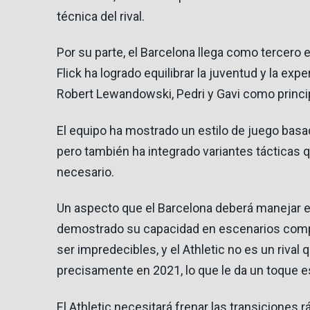
técnica del rival.
Por su parte, el Barcelona llega como tercero 
Flick ha logrado equilibrar la juventud y la exp
Robert Lewandowski, Pedri y Gavi como princip
El equipo ha mostrado un estilo de juego basad
pero también ha integrado variantes tácticas 
necesario.
Un aspecto que el Barcelona deberá manejar es
demostrado su capacidad en escenarios compli
ser impredecibles, y el Athletic no es un riv
precisamente en 2021, lo que le da un toque es
El Athletic necesitará frenar las transiciones 