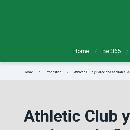
Home
Bet365
Home
Pronóstico
Athletic Club y Barcelona aspiran a l
Athletic Club 