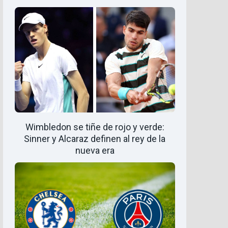
Wimbledon se tiñe de rojo y verde:
Sinner y Alcaraz definen al rey de la
nueva era