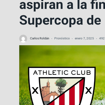
aspiran a la fin
Supercopa de
Carlos Roldán
Pronóstico
enero 7, 2025
492