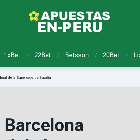
1xBet
22Bet
Betsson
20Bet
Li
a final de la Supercopa de España
y Barcelona